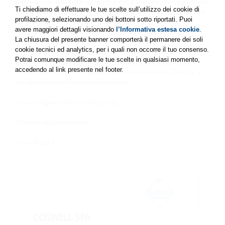
responsabile della protezione dei dati è il dott. Juri Torreggiani, con
Ti chiediamo di effettuare le tue scelte sull’utilizzo dei cookie di
studio sito in Reggio Emilia, Via Piccard n. 16/G, tel. 0522/30.11.69,
profilazione, selezionando uno dei bottoni sotto riportati. Puoi
fax 0522/38.79.96: qualunque sua richiesta di chiarimenti od
avere maggiori dettagli visionando
l’Informativa estesa cookie
.
informazioni potrà essere indirizzata a tale responsabile.
La chiusura del presente banner comporterà il permanere dei soli
cookie tecnici ed analytics, per i quali non occorre il tuo consenso.
La presente informativa potrà essere integrata, oralmente o per
Potrai comunque modificare le tue scelte in qualsiasi momento,
iscritto, con ulteriori elementi ed indicazioni, per soddisfare al
accedendo al link presente nel footer.
meglio qualunque sua esigenza conoscitiva in materia “Privacy” e
per assecondare l’evoluzione normativa.
Funo di Argelato (BO), 20/03/2025
Il titolare del trattamento
Coswell S.p.A.
COSWELL SPA