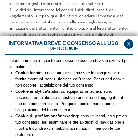
alcun modo gestiti processi decisionali automatizzati;
j)
diritti dell’interessato:
lei gode di tutti i diritti sanciti dal
Regolamento Europeo, quali il diritto di chiedere l'accesso ai dati
personali e la loro rettifica, la cancellazione degli stessi, la
limitazione del trattamento, il diritto di opporsi al loro trattamento,
oltre al diritto alla portabilità dei dati. Ha inoltre il diritto di
proporre reclamo all’Autorità di controllo;
x
INFORMATIVA BREVE E CONSENSO ALL’USO
k)
trasferimenti presso paesi terzi:
eventuali trasferimenti di dati
DEI COOKIE
personali a un paese terzo al di fuori dell’Unione Europea o ad
un'organizzazione internazionale avverranno sulla base di una
Informiamo che in questo sito possono essere utilizzati diversi tipi
decisione di adeguatezza della Commissione o, nel caso dei
di cookie:
trasferimenti di cui agli articoli 46, 47 o 49, secondo comma, del
Cookie tecnici
: necessari per ottimizzare la navigazione e
Regolamento Europeo, sulla base di garanzie appropriate ed
fornire eventuali servizi richiesti dall’utente. Per questi cookie
opportune;
non occorre l’acquisizione del tuo consenso.
l)
periodo di conservazione dei dati:
i dati verranno conservati per
Cookie analytics/statistici
: equiparati ai tecnici, sono
il periodo strettamente necessario per far fronte alle richieste
necessari per elaborare statistiche anonime ed aggregate, al
dell’interessato od in base a quanto previsto dalle normative vigenti
fine di ottimizzare il sito. Per questi cookie non occorre
o da eventuali clausole contrattuali;
l’acquisizione del tuo consenso.
m)
titolare:
titolare del trattamento è Coswell S.p.A., con sede in
Cookie di profilazione/marketing
: sono utilizzati, solo previo
Funo di Argelato (BO), Via P. Gobetti n. 4, nella persona del legale
tuo consenso, per esaminare le tue abitudini di navigazione e
rappresentante pro tempore;
mostrarti quindi avvisi pubblicitari mirati, in linea con le tue
n)
responsabile della protezione dei dati/data protection officer:
il
preferenze.