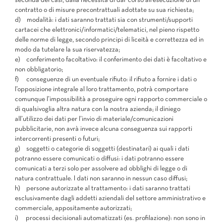
seconda dei casi, dalla necessità di dar corso all’esecuzione di un
contratto o di misure precontrattuali adottate su sua richiesta;
d)
modalità:
i dati saranno trattati sia con strumenti/supporti
cartacei che elettronici/informatici/telematici, nel pieno rispetto
delle norme di legge, secondo principi di liceità e correttezza ed in
modo da tutelare la sua riservatezza;
e)
conferimento facoltativo:
il conferimento dei dati è facoltativo e
non obbligatorio;
f)
conseguenze di un eventuale rifiuto:
il rifiuto a fornire i dati o
l’opposizione integrale al loro trattamento, potrà comportare
comunque l’impossibilità a proseguire ogni rapporto commerciale o
di qualsivoglia altra natura con la nostra azienda; il diniego
all’utilizzo dei dati per l’invio di materiale/comunicazioni
pubblicitarie, non avrà invece alcuna conseguenza sui rapporti
intercorrenti presenti o futuri;
g)
soggetti o categorie di soggetti (destinatari) ai quali i dati
potranno essere comunicati o diffusi:
i dati potranno essere
comunicati a terzi solo per assolvere ad obblighi di legge o di
natura contrattuale. I dati non saranno in nessun caso diffusi;
h)
persone autorizzate al trattamento:
i dati saranno trattati
esclusivamente dagli addetti aziendali del settore amministrativo e
commerciale, appositamente autorizzati;
i)
processi decisionali automatizzati (es. profilazione):
non sono in