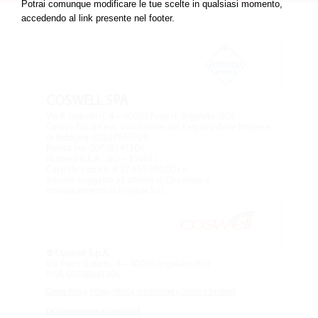
Potrai comunque modificare le tue scelte in qualsiasi momento,
accedendo al link presente nel footer.
COSWELL SPA
Via P. Gobetti n. 4 – 40050 Funo di Argelato (BO)
Codice fiscale e n. d’iscrizione del Registro delle Imprese
di Bologna: 02827560729
Partita Iva: 00708541206
Numero R.E.A. : BO – 336611
Capitale sociale: € 27.867.000,00 i.v.
Società soggetta all’attività di Direzione e
coordinamento di Fingual S.r.l.
© Coswell S.p.A
,
Via Piero Gobetti, 4 – 40050 Argelato (BO)
P.IVA 00708541206
Cookie Policy
Privacy Policy
Informativa a clienti e fornitori
Dichiarazione di accessibilità