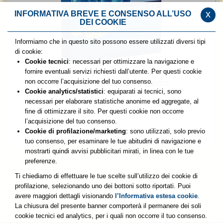
x
INFORMATIVA BREVE E CONSENSO ALL’USO
DEI COOKIE
Informiamo che in questo sito possono essere utilizzati diversi tipi
di cookie:
Cookie tecnici
: necessari per ottimizzare la navigazione e
fornire eventuali servizi richiesti dall’utente. Per questi cookie
non occorre l’acquisizione del tuo consenso.
Cerotto Effetto Freddo
Cookie analytics/statistici
: equiparati ai tecnici, sono
necessari per elaborare statistiche anonime ed aggregate, al
fine di ottimizzare il sito. Per questi cookie non occorre
l’acquisizione del tuo consenso.
Cookie di profilazione/marketing
: sono utilizzati, solo previo
tuo consenso, per esaminare le tue abitudini di navigazione e
mostrarti quindi avvisi pubblicitari mirati, in linea con le tue
preferenze.
Ti chiediamo di effettuare le tue scelte sull’utilizzo dei cookie di
profilazione, selezionando uno dei bottoni sotto riportati. Puoi
avere maggiori dettagli visionando
l’Informativa estesa cookie
.
La chiusura del presente banner comporterà il permanere dei soli
cookie tecnici ed analytics, per i quali non occorre il tuo consenso.