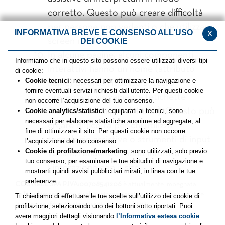
corretto. Questo può creare difficoltà
per persone non vedenti o che utilizzano
x
INFORMATIVA BREVE E CONSENSO ALL’USO
screen reader.
DEI COOKIE
In alcune pagine, alcuni componenti
Informiamo che in questo sito possono essere utilizzati diversi tipi
interattivi hanno un nome (attributo
di cookie:
Cookie tecnici
: necessari per ottimizzare la navigazione e
name) diverso rispetto al testo
fornire eventuali servizi richiesti dall’utente. Per questi cookie
presentato visivamente (etichette
non occorre l’acquisizione del tuo consenso.
testuali o immagini di testo). Questo può
Cookie analytics/statistici
: equiparati ai tecnici, sono
necessari per elaborare statistiche anonime ed aggregate, al
creare difficoltà per chi utilizza
fine di ottimizzare il sito. Per questi cookie non occorre
tecnologie assistive o strumenti di input
l’acquisizione del tuo consenso.
Cookie di profilazione/marketing
: sono utilizzati, solo previo
vocale, rendendo meno intuitiva
tuo consenso, per esaminare le tue abitudini di navigazione e
l’interazione con il sito.
mostrarti quindi avvisi pubblicitari mirati, in linea con le tue
preferenze.
COSWELL SPA P.IVA:00708541206
è attualmente impegnata
nell’implementazione degli aggiornamenti necessari per garantire
Ti chiediamo di effettuare le tue scelte sull’utilizzo dei cookie di
la piena conformità ai requisiti di accessibilità.
profilazione, selezionando uno dei bottoni sotto riportati. Puoi
avere maggiori dettagli visionando
l’Informativa estesa cookie
.