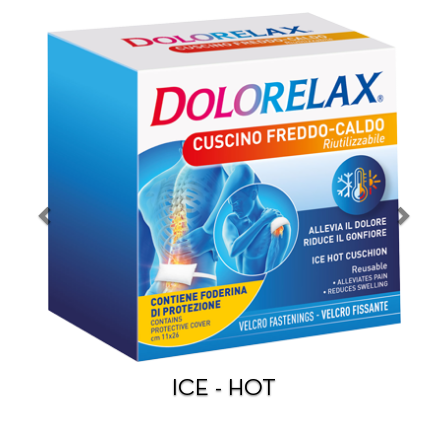
Precedente
Succe
ICE - HOT