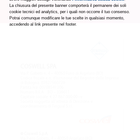
Il corpo umano naturalmente mantiene costante la temperatura
La chiusura del presente banner comporterà il permanere dei soli
attraverso la circolazione del sangue. L'aumento della circolazione
cookie tecnici ed analytics, per i quali non occorre il tuo consenso.
migliora l'apporto di ossigeno alle fasce muscolari contratte e
Potrai comunque modificare le tue scelte in qualsiasi momento,
riduce quindi la rigidità delle articolazioni.
accedendo al link presente nel footer.
COSWELL SPA
Via P. Gobetti n. 4 – 40050 Funo di Argelato (BO)
Codice fiscale e n. d’iscrizione del Registro delle Imprese
di Bologna: 02827560729
Partita Iva: 00708541206
Numero R.E.A. : BO – 336611
Capitale sociale: € 27.867.000,00 i.v.
Società soggetta all’attività di Direzione e
coordinamento di Fingual S.r.l.
© Coswell S.p.A
,
Via Piero Gobetti, 4 – 40050 Argelato (BO)