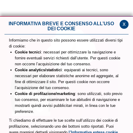
x
INFORMATIVA BREVE E CONSENSO ALL’USO
DEI COOKIE
Informiamo che in questo sito possono essere utilizzati diversi tipi
di cookie:
Cookie tecnici
: necessari per ottimizzare la navigazione e
fornire eventuali servizi richiesti dall’utente. Per questi cookie
non occorre l’acquisizione del tuo consenso.
Cookie analytics/statistici
: equiparati ai tecnici, sono
necessari per elaborare statistiche anonime ed aggregate, al
fine di ottimizzare il sito. Per questi cookie non occorre
l’acquisizione del tuo consenso.
Cookie di profilazione/marketing
: sono utilizzati, solo previo
tuo consenso, per esaminare le tue abitudini di navigazione e
mostrarti quindi avvisi pubblicitari mirati, in linea con le tue
preferenze.
Ti chiediamo di effettuare le tue scelte sull’utilizzo dei cookie di
Cos'è la Termoterapia
profilazione, selezionando uno dei bottoni sotto riportati. Puoi
avere maggiori dettagli visionando
l’Informativa estesa cookie
.