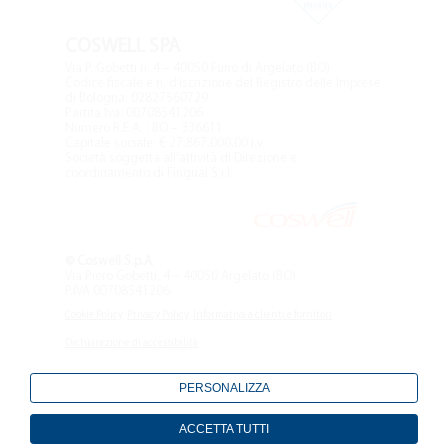
COSWELL SPA
Via P. Gobetti n. 4 – 40050 Funo di Argelato (BO)
Codice fiscale e n. d’iscrizione del Registro delle Imprese
di Bologna: 02827560729
Partita Iva: 00708541206
Numero R.E.A. : BO – 336611
Capitale sociale: € 27.867.000,00 i.v.
Società soggetta all’attività di Direzione e
coordinamento di Fingual S.r.l.
© Coswell S.p.A
,
Via Piero Gobetti, 4 – 40050 Argelato (BO)
P.IVA 00708541206
Cookie Policy
Privacy Policy
Informativa a clienti e fornitori
Dichiarazione di accessibilità
PERSONALIZZA
ACCETTA TUTTI