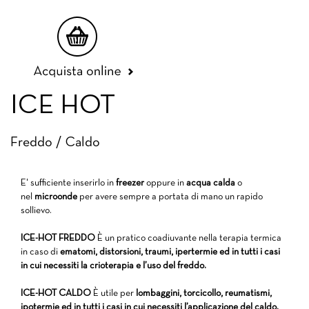
acquista-online-dolorelax
ICE HOT
Freddo / Caldo
E' sufficiente inserirlo in
freezer
oppure in
acqua calda
o
nel
microonde
per avere sempre a portata di mano un rapido
sollievo.
ICE-HOT FREDDO
È un pratico coadiuvante nella terapia termica
in caso di
ematomi, distorsioni, traumi, ipertermie ed in tutti i casi
in cui necessiti la crioterapia e l’uso del freddo.
ICE-HOT CALDO
È utile per
lombaggini, torcicollo, reumatismi,
ipotermie ed in tutti i casi in cui necessiti l’applicazione del caldo.